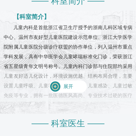
—— 科室简介 ——
儿童内科是首批浙江省卫生厅授予的浙南儿科区域
专病中心、温州市友好型儿童医院建设示范单位、
【科室简介】
浙江大学医学院附属儿童医院分级诊疗联盟的协作
儿童内科是首批浙江省卫生厅授予的浙南儿科区域专病
单位，列入温州市重点学科发展，具有中华医学会
儿童哮喘标准化门诊，荣获浙江省五星级青年文明
中心、温州市友好型儿童医院建设示范单位、浙江大学医学
号称号。
院附属儿童医院分级诊疗联盟的协作单位，列入温州市重点
学科发展，具有中华医学会儿童哮喘标准化门诊，荣获浙江
诊疗范围
省五星级青年文明号称号。儿童内科门诊部与住院部均采用
目前开展儿童肺功能检测、呼出气一氧化氮测定、
儿童友好适儿化设计，环境设施优越、结构布局合理，主要
尘螨皮肤点刺试验、过敏原筛查、儿童肺超声、川
设置儿童呼吸、儿童神经、儿童消化、儿童感染、儿童过敏
崎病冠脉超声Z值测定、儿童影像气道重建、视频
展开
脑电图、儿童睡眠呼吸监测、罕见病基因检测、遗
免疫等专业，拥有一批医德医风高尚、专业技术过硬的医疗
传代谢病筛查、超声介入淋巴结穿刺活检、病原微
服务团队，包括儿童呼吸神经团队、儿童感染消化团队、儿
生物宏基因组检测、C13呼气试验、儿童无痛胃肠
童优质护理团队等。
镜、儿童纤维支气管镜等特殊检查，能对儿童内科
—— 科室医生 ——
常见疾病、疑难罕见病进行规范诊断与治疗。
科室地理位置
【诊疗范围】
信河：综合楼4楼