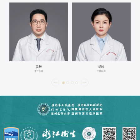
娄桥：1楼D区
目前开展儿童肺功能检测、呼出气一氧化氮测定、尘螨
皮肤点刺试验、过敏原筛查、儿童肺超声、川崎病冠脉超声
Z值测定、儿童影像气道重建、视频脑电图、儿童睡眠呼吸
监测、罕见病基因检测、遗传代谢病筛查、超声介入淋巴结
穿刺活检、病原微生物宏基因组检测、C13呼气试验、儿童
无痛胃肠镜、儿童纤维支气管镜等特殊检查，能对儿童内科
姜毅
杨映
常见疾病、疑难罕见病进行规范诊断与治疗，门诊实施儿童
主任医师
主任医师
哮喘、癫痫、川崎病的随访管理、尘螨特异性免疫治疗、抽
动症中西医诊治、各类传染病诊治，还具备儿童雾化吸入、
儿童鼻腔冲洗、儿童穴位敷贴、超声透药治疗、经颅磁刺激
治疗、高频振动排痰等特色项目与技术，并推出儿童咳喘、
儿童脱敏、儿童抽动等特色亚专病门诊和儿童诊前化验、检
查导航指引等便民措施，为温州地区广大患病儿童提供高效