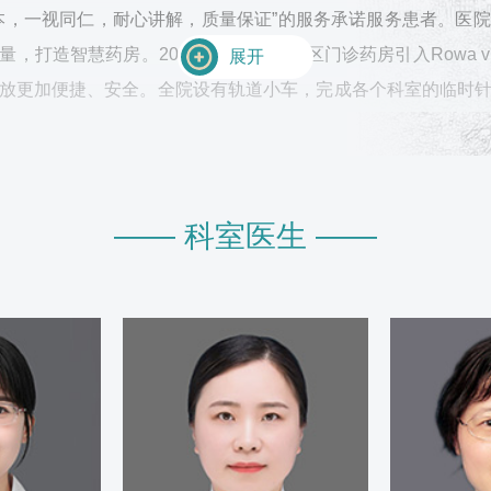
本，一视同仁，耐心讲解，质量保证”的服务承诺服务患者。医
打造智慧药房。2017年11月娄桥院区门诊药房引入Rowa 
展开
放更加便捷、安全。全院设有轨道小车，完成各个科室的临时
领域的推广，争做“排头兵”。以此打造的智慧药房曾多次接受
，得到了市领导的高度肯定。
—— 科室医生 ——