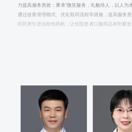
力提高服务质效；秉承“微笑服务，礼貌待人，以人为
通过改善管理模式、优化取药流程等措施，提高服务质量，
区药房引进自助包药机，让住院患者口服药品单剂量发
送达各个病区。同时助力“最多跑一次”改革在医疗卫生
医院改革成果和经验刊登在温州市政府内刊《探路者》
【诊疗范围】
妊娠期用药风险评估与沟通门诊、咳喘药学门诊。