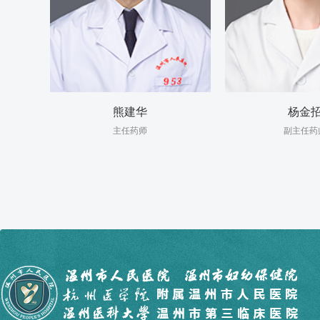
熊建华
杨金
主任药师
副主任药