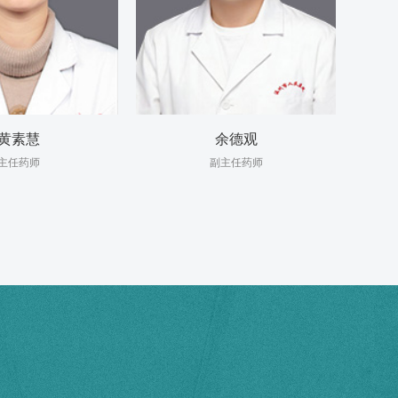
黄素慧
余德观
主任药师
副主任药师