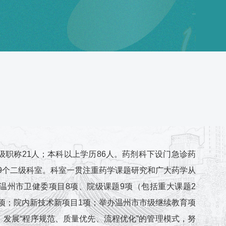
级职称21人；本科以上学历86人。药剂科下设门急诊药
共9个二级科室。科室一贯注重药学课题研究和广大药学从
温州市卫健委项目8项、院级课题9项（包括重大课题2
批8项；院内新技术新项目1项；举办温州市市级继续教育项
，发展“程序规范、质量优先、流程优化”的管理模式，努