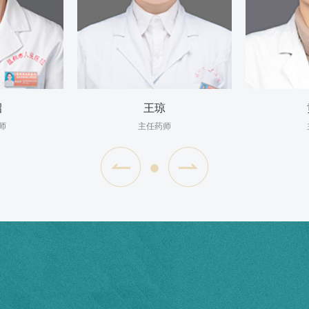
招
王琼
师
主任药师