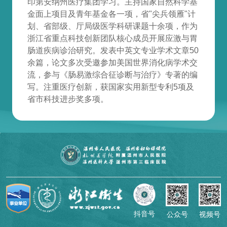
印第安纳州医疗集团学习。主持国家自然科学基
金面上项目及青年基金各一项，省"尖兵领雁"计
划、省部级、厅局级医学科研课题十余项，作为
浙江省重点科技创新团队核心成员开展应激与胃
肠道疾病诊治研究。发表中英文专业学术文章50
余篇，论文多次受邀参加美国世界消化病学术交
流，参与《肠易激综合征诊断与治疗》专著的编
写。注重医疗创新，获国家实用新型专利5项及
省市科技进步奖多项。
抖音号
公众号
视频号