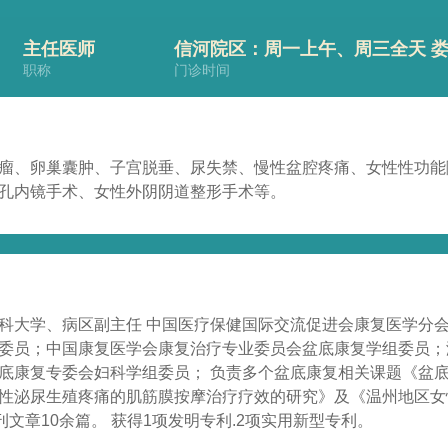
主任医师
信河院区：周一上午、周三全天 娄桥
职称
门诊时间
瘤、卵巢囊肿、子宫脱垂、尿失禁、慢性盆腔疼痛、女性性功能
孔内镜手术、女性外阴阴道整形手术等。
科大学、病区副主任 中国医疗保健国际交流促进会康复医学分
委员；中国康复医学会康复治疗专业委员会盆底康复学组委员；
底康复专委会妇科学组委员； 负责多个盆底康复相关课题《盆
性泌尿生殖疼痛的肌筋膜按摩治疗疗效的研究》及《温州地区女
刊文章10余篇。 获得1项发明专利.2项实用新型专利。