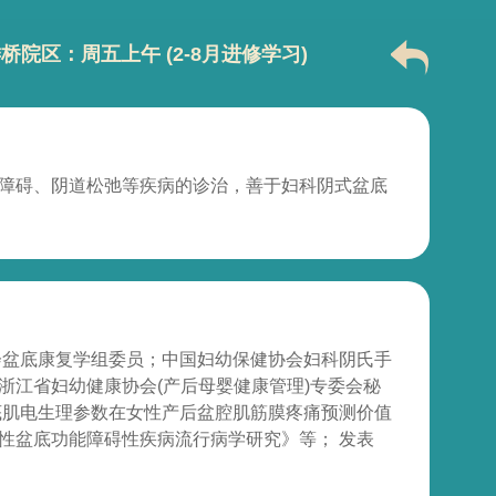
院区：周五上午 (2-8月进修学习)
障碍、阴道松弛等疾病的诊治，善于妇科阴式盆底
会盆底康复学组委员；中国妇幼保健协会妇科阴氏手
浙江省妇幼健康协会(产后母婴健康管理)专委会秘
底肌电生理参数在女性产后盆腔肌筋膜疼痛预测价值
性盆底功能障碍性疾病流行病学研究》等； 发表