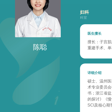
妇科
科室
医生擅长
擅长：子宫肌
陈聪
重建手术、单
详细介绍
硕士、温州医
术专业委员会
书；浙江省盆
的探讨》《慢
SCI及核心期