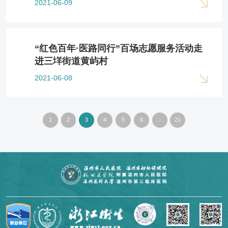
2021-06-09
“红色百年·医路同行”百场志愿服务活动走
进三垟街道黄屿村
2021-06-08
1
2
3
4
5
6
...
21