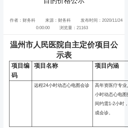
目的价格公示
作者：财务科
来源：财务科
发布时间：2020/11/24
0:00:00
浏览量：21163
温州市人民医院自主定价项目公
示表
项目编
项目名称
项目内涵
码
远程
24
小时动态心电图会诊
高年资医疗专业
小时动态心电图
间约需
1-2
小时
成会诊。