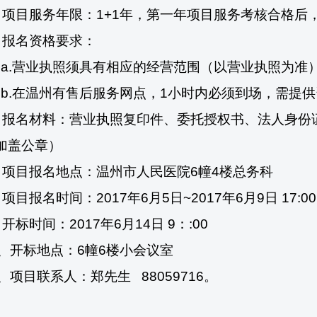
、项目服务年限：
1+1
年，第一年项目服务考核合格后
、报名资格要求：
a.
营业执照须具有相应的经营范围（以营业执照为准
b.
在温州有售后服务网点，
1
小时内必须到场，需提供
、报名材料：营业执照复印件、委托授权书、法人身份
加盖公章）
、项目报名地点：温州市人民医院
6
幢
4
楼总务科
、项目报名时间：
2017
年
6
月
5
日
~
2017
年
6
月
9
日
17:00
、开标时间：
2017
年
6
月
14
日
9
：
:00
、开标地点：
6
幢
6
楼小会议室
、项目联系人：郑先生
88059716
。