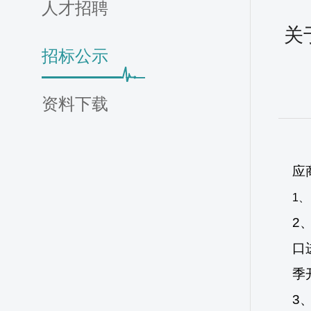
人才招聘
关
招标公示
资料下载
应
1、
2
口
季
3