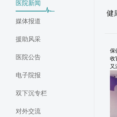
医院新闻
健
媒体报道
援助风采
保
医院公告
收
又
电子院报
双下沉专栏
对外交流