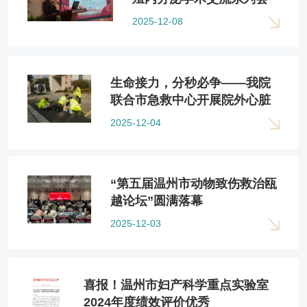
议暨《生殖健康科普大讲
2025-12-08
堂》科普讲演大赛
生命接力，分秒必争——我院
联合市急救中心开展院外心脏
骤停现场ECPR急救实战演练
2025-12-04
“第五届温州市动物致伤救治瓯
越论坛”圆满落幕
2025-12-03
喜报！温州市妇产科学重点实验室
2024年度绩效评价优秀