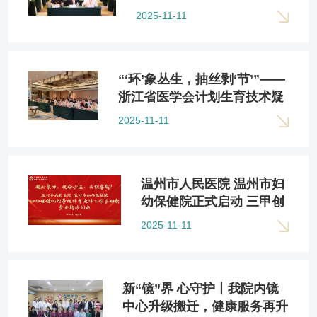
论》第二期学习班暨妇科
2025-11-11
腹腔镜手术视频比赛成功
举办
“‘环’象丛生，抽丝剥‘节’”——
浙江省医学会计划生育技术疑
难病例讨论会在温州成功举办
2025-11-11
温州市人民医院 温州市妇
幼保健院正式启动 三甲创
建新征程
2025-11-11
新“镜”界 心守护丨我院内镜
中心升级搬迁，健康服务再升